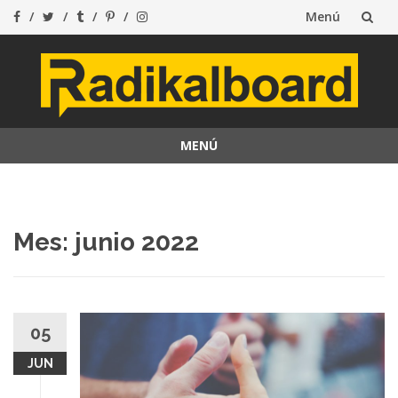
Menú
Saltar
al
contenido
MENÚ
Saltar
al
contenido
Mes: junio 2022
05
JUN