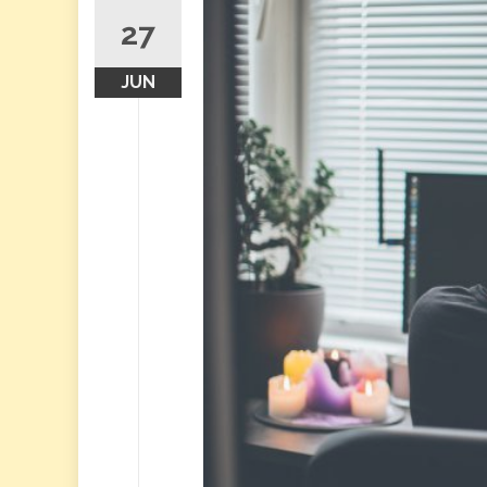
27
JUN