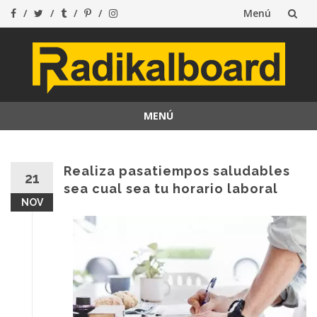
Menú
Saltar
al
contenido
MENÚ
Saltar
al
contenido
Realiza pasatiempos saludables
21
sea cual sea tu horario laboral
NOV