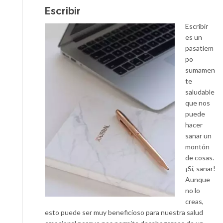
Escribir
Escribir
es un
pasatiem
po
sumamen
te
saludable
que nos
puede
hacer
sanar un
montón
de cosas.
¡Sí, sanar!
Aunque
no lo
creas,
esto puede ser muy beneficioso para nuestra salud